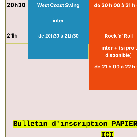
20h30
de 20 h 00 à 21 h
West Coast Swing
inter
21h
Rock 'n' Roll
de 20h30 à 21h30
inter + (si prof
disponible)
de 21 h 00 à 22 h
Bulletin d'inscription PAPIE
ICI