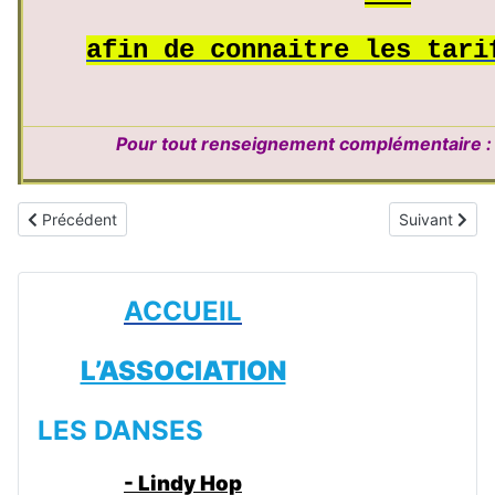
afin de connaitre les tari
Pour tout renseignement complémentaire : 
Article précédent : La vidéo du moment
Article suiva
Précédent
Suivant
ACCUEIL
L’ASSOCIATION
LES DANSES
- Lindy Hop