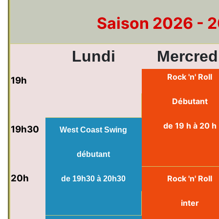
Saison 2026 - 
Lundi
Mercred
Rock 'n' Roll
19h
Débutant
de 19 h à 20 h
19h30
West Coast Swing
débutant
20h
Rock 'n' Roll
de 19h30 à 20h30
inter