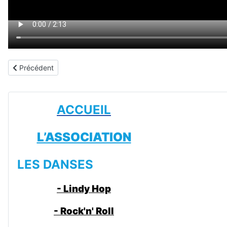
Article précédent : Les cours hebdo 2025 2026
Précédent
ACCUEIL
L’ASSOCIATION
LES DANSES
- Lindy Hop
- Rock'n' Roll