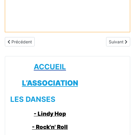
Article précédent : Galerie recente 4
Article suiva
Précédent
Suivant
ACCUEIL
L’ASSOCIATION
LES DANSES
- Lindy Hop
- Rock'n' Roll